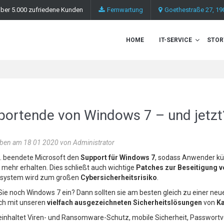
- Über 5.000 zufriedene Kunden
Fernwartung
Goethestraße 27, 19
HOME
IT-SERVICE
STOR
portende von Windows 7 – und jetzt
ben am 18 01 2020 von Administrator
. beendete Microsoft den
Support für Windows 7
, sodass Anwender kü
mehr erhalten. Dies schließt auch wichtige
Patches zur Beseitigung 
ssystem wird zum großen
Cybersicherheitsrisiko
.
ie noch Windows 7 ein? Dann sollten sie am besten gleich zu einer neue
ch mit unseren
vielfach ausgezeichneten Sicherheitslösungen
von
K
inhaltet Viren- und Ransomware-Schutz, mobile Sicherheit, Passwortv