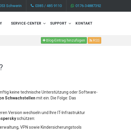
053 Schwerin
0385 / 485 9110
0176-34887392
Y
SERVICE-CENTER
SUPPORT
KONTAKT
Blog-Eintrag hinzufügen
RSS
?
nftig keine technische Unterstützung oder Software-
von Schwachstellen
mit ein. Die Folge: Das
ren Version wechseln und Ihre IT-Infrastruktur
aspersky
schützen:
erwaltung, VPN sowie Kindersicherungstools