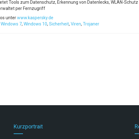
ietet Tools zum Datenschutz, Erkennung von Datenlecks, WLAN-Schutz
rwaltet per Fernzugriff
fos unter
www.kaspersky.de
:
Windows 7
,
Windows 10
,
Sicherheit
,
Viren
,
Trojaner
Kurzportrait
R