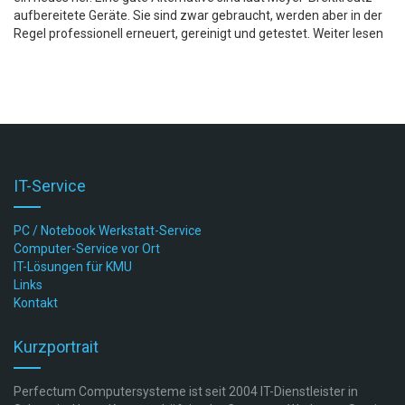
aufbereitete Geräte. Sie sind zwar gebraucht, werden aber in der
Regel professionell erneuert, gereinigt und getestet. Weiter lesen
IT-Service
PC / Notebook Werkstatt-Service
Computer-Service vor Ort
IT-Lösungen für KMU
Links
Kontakt
Kurzportrait
Perfectum Computersysteme ist seit 2004 IT-Dienstleister in